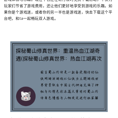
玩家们节省了游戏费用，还让他们更好地享受到游戏的乐趣。如
果你是个游戏迷，或者你的另一半也是游戏迷，快去下载这个平
台吧，和ta一起畅玩双人游戏。