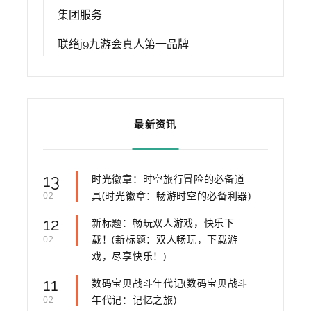
集团服务
联络j9九游会真人第一品牌
最新资讯
13
时光徽章：时空旅行冒险的必备道
具(时光徽章：畅游时空的必备利器)
02
12
新标题：畅玩双人游戏，快乐下
载！(新标题：双人畅玩，下载游
02
戏，尽享快乐！)
11
数码宝贝战斗年代记(数码宝贝战斗
年代记：记忆之旅)
02